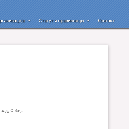
рганизација
Статут и правилници
Контакт
град, Србија