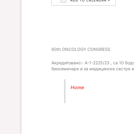
ADD TO CALENDAR
Download ICS
Google Calendar
iCalendar
Office 365
Outlo
60th ONCOLOGY CONGRESS
Акредитовано:- А-1-2225/23 , са 10 бод
биохемичаре и за медицинске сестре и
Home