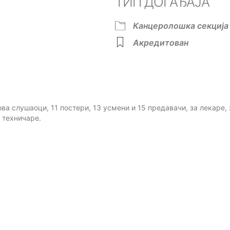
ТИП ДОГАЂАЈА
ok Live
Канцеролошка секција
Акредитован
ова слушаоци, 11 постери, 13 усмени и 15 предавачи, за лекаре,
 техничаре.