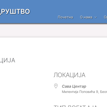
ДРУШТВО
Почетна
О нама
О
ЦИЈА
ЛОКАЦИЈА
Сава Центар
Милентија Поповића 9, Бео