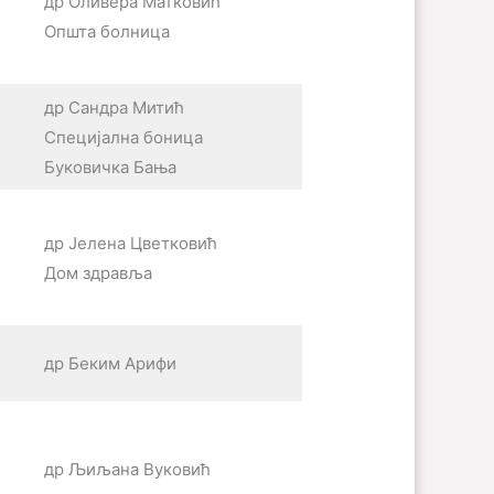
др Оливера Матковић
Општа болница
др Сандра Митић
Специјална боница
Буковичка Бања
др Јелена Цветковић
Дом здравља
др Беким Арифи
др Љиљана Вуковић