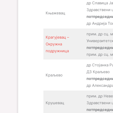
др Славица Ј
Здравствени 
Књажевац
потпредседни
др Андрија Т
прим. др сц. 
Крагујевац –
Универзитетс
Окружна
потпредседн
подружница
прим. др сц. 
др Стојанка Р
ДЗ Краљево
Краљево
потпредседни
др Александр
прим. др Нев
Крушевац
Здравствени 
потпредседн