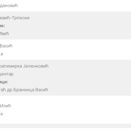
Одановић
евић-Трпески
к:
Ивић
 Васић
ца
Братимирка Јеленковић
центар
ици:
таћ др Бранкица Васић
 Илић
а