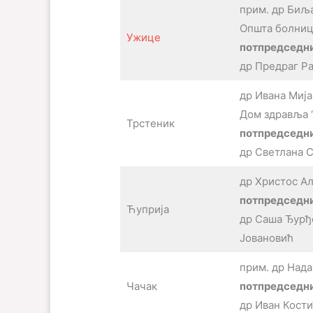
прим. др Биљ
Општа болниц
Ужице
потпредседни
др Предраг Р
др Ивана Миј
Дом здравља “
Трстеник
потпредседни
др Светлана 
др Христос А
потпредседн
Ћуприја
др Саша Ђурђ
Јовановић
прим. др Нада
Чачак
потпредседни
др Иван Кост