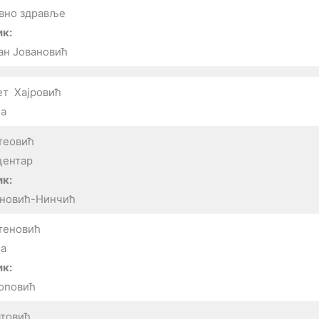
авно здравље
к:
ан Јовановић
ет Хајровић
а
теовић
центар
к:
ановић-Нинчић
теновић
а
к:
Поповић
атовић