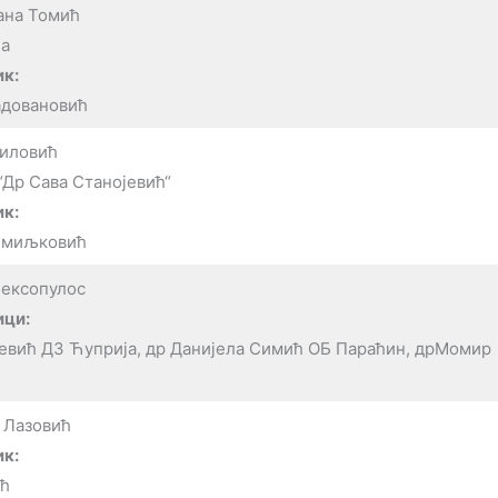
ана Томић
а
к:
адовановић
аиловић
Др Сава Станојевић“
к:
Смиљковић
лексопулос
ици:
евић ДЗ Ћуприја, др Данијела Симић ОБ Параћин, дрМомир
 Лазовић
к:
ић