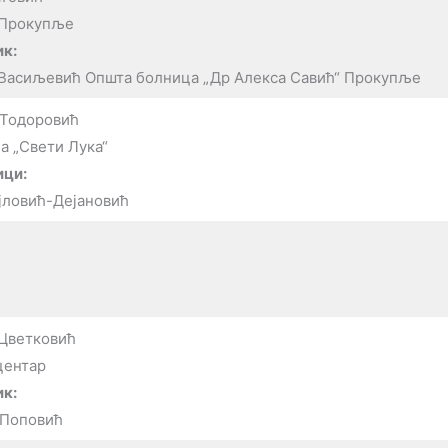
 Прокупље
к:
 Васиљевић Општа болница „Др Алекса Савић“ Прокупље
 Тодоровић
а „Свети Лука“
ици:
јловић-Дејановић
Цветковић
центар
к:
 Поповић