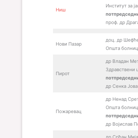
Институт за ј
Ниш
потпредседни
проф. др Драг
доц. др Шефћ
Нови Пазар
Општа болниц
др Владан Ме
Здравствени 
Пирот
потпредседни
др Сенка Јов
др Ненад Сре
Општа болниц
Пожаревац
потпредседни
др Војислав 
др Срђан Миј