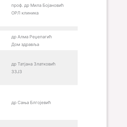
проф. др Мила Бојановић
ОРЛ клиника
др Алма Реџепагић
Дом здравља
др Татјана Златковић
ЗЗЈЗ
др Сања Блгојевић