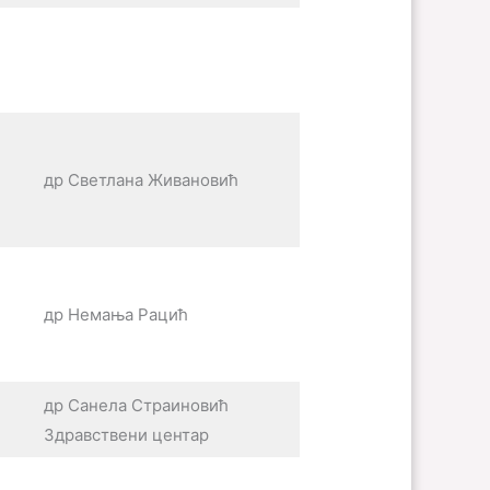
др Светлана Живановић
др Немања Рацић
др Санела Страиновић
Здравствени центар