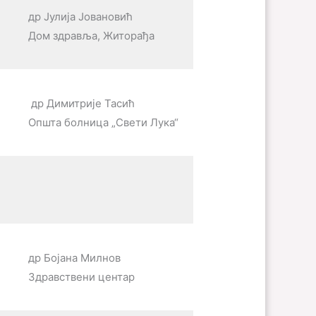
др Јулија Јовановић
Дом здравља, Житорађа
др Димитрије Тасић
Општа болница „Свети Лука“
др Бојана Милнов
Здравствени центар