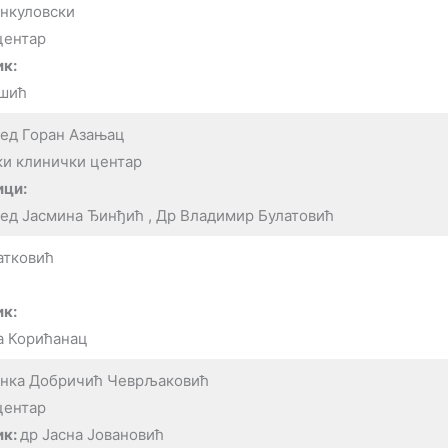
анкуловски
центар
к:
ошић
мед Горан Азањац
ки клинички центар
ици:
мед Јасмина Ђинђић , Др Владимир Булатовић
атковић
к:
а Корићанац
енка Добричић Чеврљаковић
центар
ик:
др Јасна Јовановић