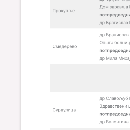
Дом здравља
Прокупље
потпредседни
др Братислав
др Бранислав
Општа болниц
Смедерево
потпредседн
др Мила Миха
др Славољуб 
Здравствени 
Сурдулица
потпредседни
др Валентина