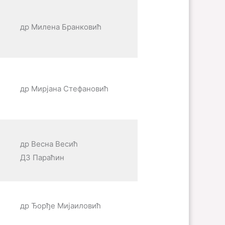
др Милена Бранковић
др Мирјана Стефановић
др Весна Весић
ДЗ Параћин
др Ђорђе Мијаиловић