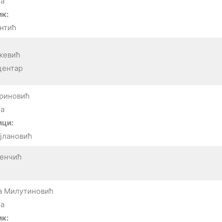
а
к:
Антић
жевић
центар
ариновић
а
ици:
јлановић
Денчић
а Милутиновић
а
к: