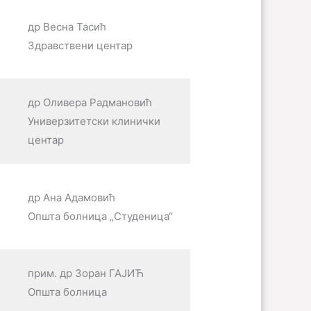
др Весна Тасић
Здравствени центар
др Оливера Радмановић
Универзитетски клинички
центар
др Ана Адамовић
Општа болница „Студеница“
прим. др Зоран ГАЈИЋ
Општа болница