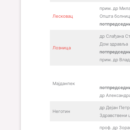
прим. др Мил
Лесковац
Општа болниц
потпредседни
др Слађана Ст
Дом здравља
Лозница
потпредседни
прим. др Вла
Мајданпек
потпредседни
др Александр
др Дејан Пет
Неготин
Здравствени 
проф. др Зор