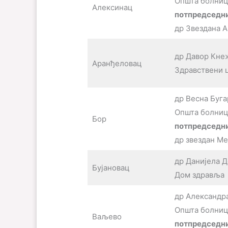
Општа болниц
Алексинац
потпредседни
др Звездана 
др Давор Кне
Аранђеловац
Здравствени 
др Весна Буг
Општа болниц
Бор
потпредседн
др звездан Ме
др Данијела 
Бујановац
Дом здравља
др Александр
Општа болниц
Ваљево
потпредседни