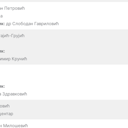
ан Петровић
а
к:
др Слободан Гавриловић
ајић-Грујић
к:
димир Крунић
к:
а Здравковић
ровић
центар
ан Милошевић