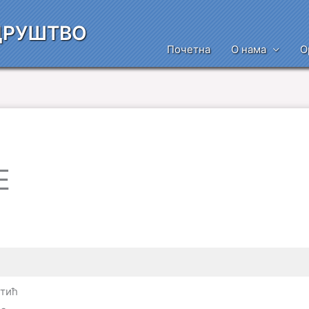
ДРУШТВО
Почетна
О нама
О
Е
тић