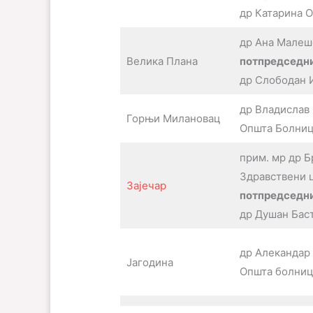
др Катарина 
др Ана Малеш
Велика Плана
потпредседни
др Слободан 
др Владислав
Горњи Милановац
Општа Болни
прим. мр др 
Здравствени 
Зајечар
потпредседн
др Душан Бас
др Алекандар
Јагодина
Општа болниц