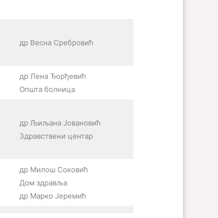
др Весна Сребровић
др Лена Ђорђевић
Општа болница
др Љиљана Јовановић
Здравствени центар
др Милош Соковић
Дом здравља
др Марко Јеремић