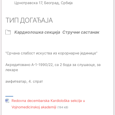
Црнотравска 17, Београд, Србија
ТИП ДОГАЂАЈА
Кардиолошка секција
Стручни састанак
“Срчана слабост искуства из корорнарне јединице“
Акредитовано А-1-1990/22, са 2 бода за слушаоце, за
лекаре
амфитеатар, 4. спрат
___
Redovna decembarska Kardiološka sekcija u
Vojnomedicinskoj akademiji
(194 kB)