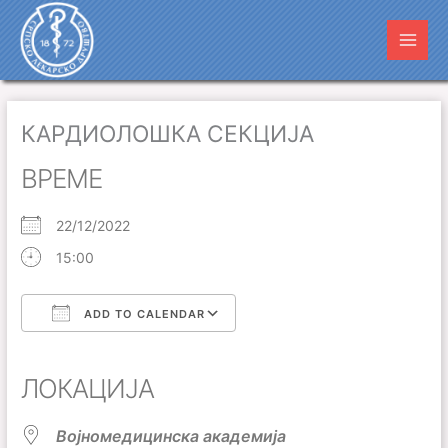
Пређи
Main
на
Men
садржај
КАРДИОЛОШКА СЕКЦИЈА
ВРЕМЕ
22/12/2022
15:00
ADD TO CALENDAR
Download ICS
Google Calendar
iCalendar
Office 365
Outlook Live
ЛОКАЦИЈА
Војномедицинска академија