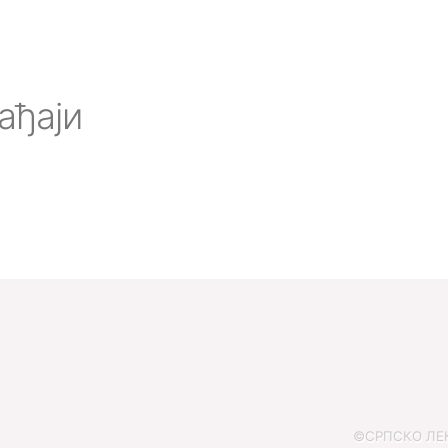
ађаји
©СРПСКО ЛЕКА