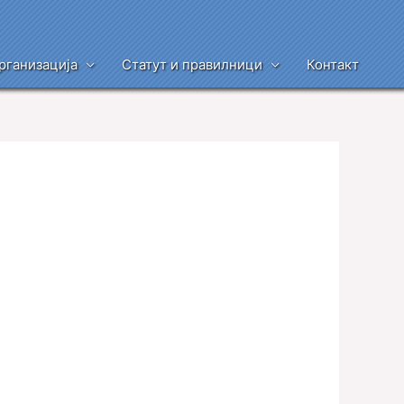
рганизација
Статут и правилници
Контакт