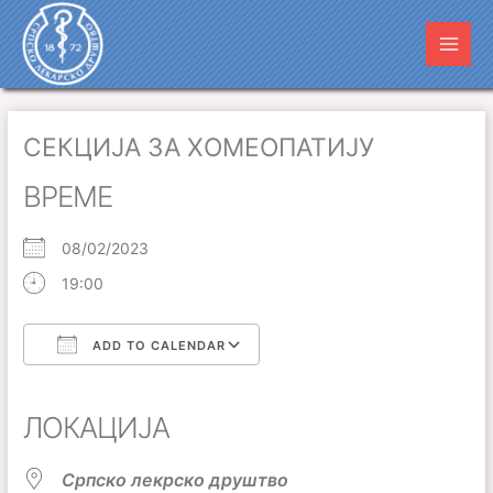
Пређи
Main
на
Men
садржај
СЕКЦИЈА ЗА ХОМЕОПАТИЈУ
ВРЕМЕ
08/02/2023
19:00
ADD TO CALENDAR
Download ICS
Google Calendar
iCalendar
Office 365
Outlook Live
ЛОКАЦИЈА
Српско лекрско друштво