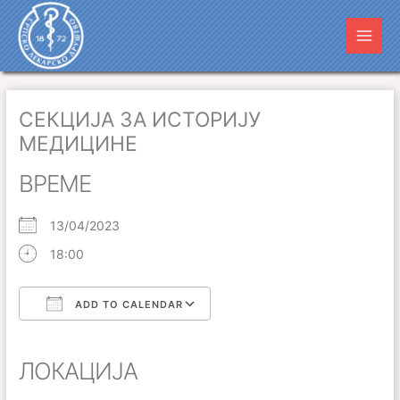
Пређи
Main
на
Men
садржај
СЕКЦИЈА ЗА ИСТОРИЈУ
МЕДИЦИНЕ
ВРЕМЕ
13/04/2023
18:00
ADD TO CALENDAR
Download ICS
Google Calendar
iCalendar
Office 365
Outlook Live
ЛОКАЦИЈА