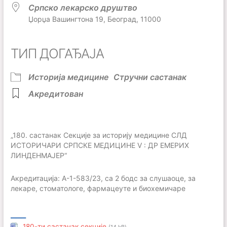
Српско лекарско друштво
Џорџа Вашингтона 19, Београд, 11000
ТИП ДОГАЂАЈА
Историја медицине
Стручни састанак
Акредитован
„180. састанак Секције за историју медицине СЛД
ИСТОРИЧАРИ СРПСКЕ МЕДИЦИНЕ V : ДР ЕМЕРИХ
ЛИНДЕНМАЈЕР“
Акредитација: А-1-583/23, са 2 бодс за слушаоце, за
лекаре, стоматологе, фармацеуте и биохемичаре
___
180-ти састанак секције