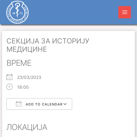
Пређи
Main
на
Men
садржај
СЕКЦИЈА ЗА ИСТОРИЈУ
МЕДИЦИНЕ
ВРЕМЕ
23/03/2023
18:00
ADD TO CALENDAR
Download ICS
Google Calendar
iCalendar
Office 365
Outlook Live
ЛОКАЦИЈА