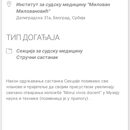
Институт за судску медицину "Милован
Миловановић"
Делиградска 31а, Београд, Србија
ТИП ДОГАЂАЈА
Секција за судску медицину
Стручни састанак
Након одржавања састанка Секције позивамо све
чланове и пријатеље да својим присуством увеличају
свечано отварање изложбе “Morui vivos docent” у Музеју
науке и технике (позивница је у прилогу) .