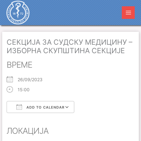
Пређи
Main
на
Men
садржај
СЕКЦИЈА ЗА СУДСКУ МЕДИЦИНУ –
ИЗБОРНА СКУПШТИНА СЕКЦИЈЕ
ВРЕМЕ
26/09/2023
15:00
ADD TO CALENDAR
Download ICS
Google Calendar
iCalendar
Office 365
Outlook Live
ЛОКАЦИЈА