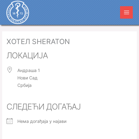
Пређи
Main
на
Men
садржај
ХОТЕЛ SHERATON
ЛОКАЦИЈА
Андраша 1
Нови Сад
Србија
СЛЕДЕЋИ ДОГАЂАЈ
Нема догађаја у најави