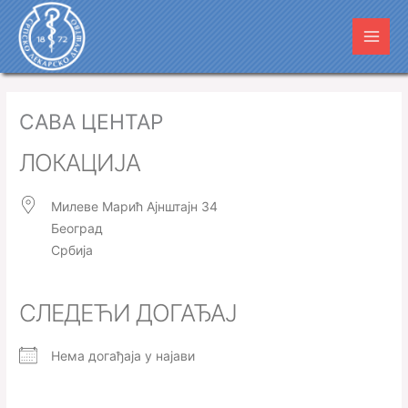
Пређи
Main
на
Men
садржај
САВА ЦЕНТАР
ЛОКАЦИЈА
Милеве Марић Ајнштајн 34
Београд
Србија
СЛЕДЕЋИ ДОГАЂАЈ
Нема догађаја у најави