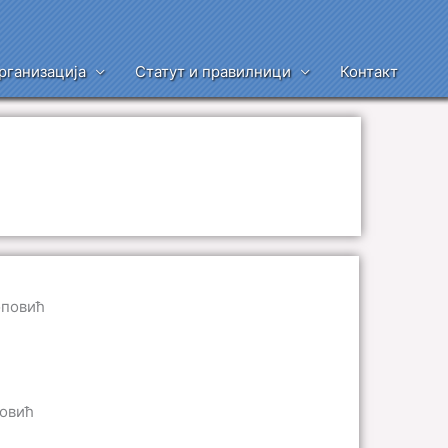
рганизација
Статут и правилници
Контакт
оповић
овић