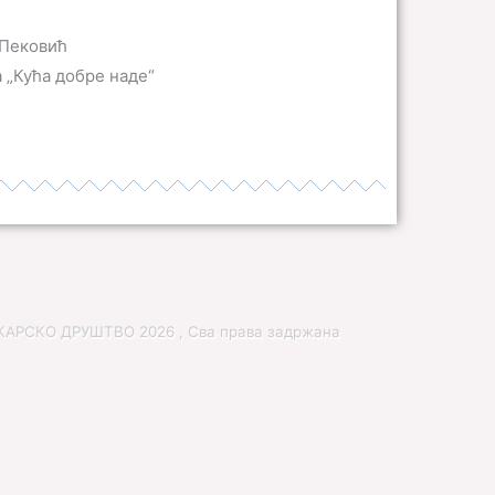
 Пековић
 „Кућа добре наде“
РСКО ДРУШТВО 2026 , Сва права задржана