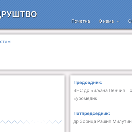
ДРУШТВО
Почетна
О нама
О
истем
Председник:
ВНС др Биљана Пенчић П
Еуромедик
Потпредседник:
др Зорица Рашић Милутин