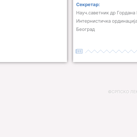
Секретар:
Науч.саветник др Гордана
Интернистичка ординација
Београд
©СРПСКО ЛЕКА