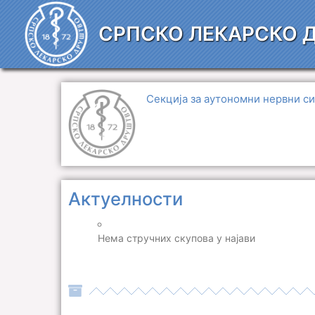
Пређи
на
СРПСКО ЛЕКАРСКО 
садржај
Секција за аутономни нервни с
Актуелности
Нема стручних скупова у најави