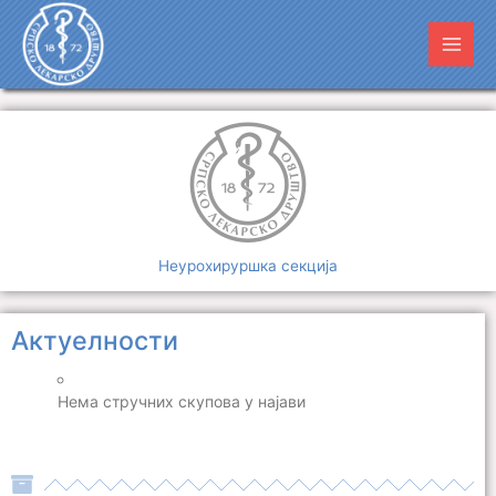
Пређи
Main
на
Men
садржај
Неурохируршка секција
Актуелности
Нема стручних скупова у најави