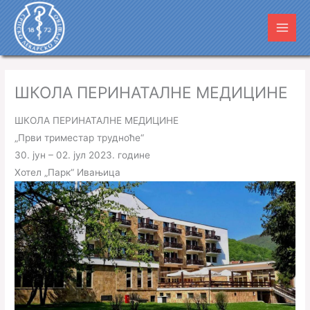
Пређи
Main
на
Men
садржај
ШКОЛА ПЕРИНАТАЛНЕ МЕДИЦИНЕ
ШКОЛА ПЕРИНАТАЛНЕ МЕДИЦИНЕ
„Први триместар трудноће“
30. јун – 02. јул 2023. године
Хотел „Парк“ Ивањица