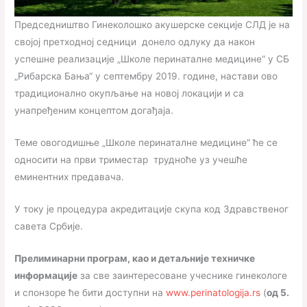
Председништво Гинеколошко акушерске секције СЛД је на
својој претходној седници донело одлуку да након
успешне реализације „Школе перинаталне медицине“ у СБ
„Рибарска Бања“ у септембру 2019. године, настави ово
традиционално окупљање на новој локацији и са
унапређеним концептом догађаја.
Теме овогодишње „Школе перинаталне медицине“ ће се
односити на први триместар трудноће уз учешће
еминентних предавача.
У току је процедура акредитације скупа код Здравственог
савета Србије.
Прелиминарни програм, као и детаљније техничке
информације
за све заинтересоване учеснике гинекологе
и спонзоре ће бити доступни на
www.perinatologija.rs
(
од 5.