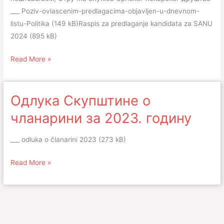
___ Poziv-ovlascenim-predlagacima-objavljen-u-dnevnom-
listu-Politika (149 kB)Raspis za predlaganje kandidata za SANU
2024 (895 kB)
Read More »
Одлука Скупштине о
Одлука
Скупштине
чланарини за 2023. годину
о
чланарини
___ odluka o članarini 2023 (273 kB)
за
2023.
Read More »
годину