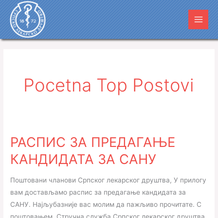
Пређи
Main
на
Men
садржај
Pocetna Top Postovi
РАСПИС ЗА ПРЕДАГАЊЕ
РАСПИС
ЗА
КАНДИДАТА ЗА САНУ
ПРЕДАГАЊЕ
КАНДИДАТА
Поштовани чланови Српског лекарског друштва, У прилогу
ЗА
вам достављамо распис за предагање кандидата за
САНУ
САНУ. Најљубазније вас молим да пажљиво прочитате. С
поштовањем, Стручна служба Српског лекарског друштва