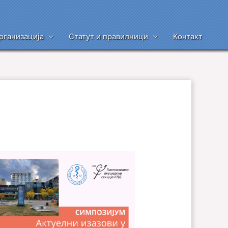
рганизација
Статут и правилници
Контакт