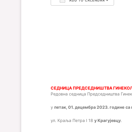
ADD TO CALENDAR
Download ICS
Google Calendar
iCalendar
Office 365
Outlo
CЕДНИЦА ПРЕДСЕДНИШТВА ГИНЕКО
Редовна седница Председништва
Гине
у
петак, 01.
децембра
2023. го
дине
са
ул. Краља Петра I 18
у Крагујевцу
.