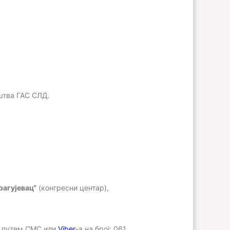
ш
тва ГАС СЛД.
рагујевац“
(конгресни центар),
)
путем СМС или
Viber
-а на број: 061