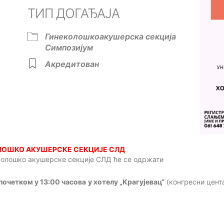
ТИП ДОГАЂАЈА
ok Live
Гинеколошкоакушерска секција
Симпозијум
Акредитован
ЛО
ШКО АКУШЕРСКЕ СЕКЦИЈЕ СЛД
колошко акушерске секције
СЛД
ће се одржати
 почетком у 13:00 часов
а
у хотелу „Крагујевац“
(конгресни цент