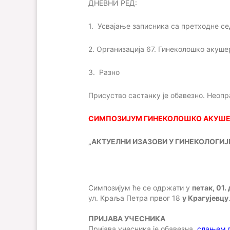
ДНЕВНИ РЕД:
1.
Усвајање записника са прет
ходне с
2.
Организација 67. Гинеколошко акуше
3.
Разно
Присуство састанку је обавезно
. Неоп
СИМПОЗИЈУМ ГИНЕКОЛОШКО АКУШ
„
АКТУЕЛНИ ИЗАЗОВИ У ГИНЕКОЛОГИЈ
Cимпозијум ће ce одржати
у
петак, 01.
ул. Краља Петра првог 18
у Крагујевцу
ПРИЈАВА УЧЕСНИКА
Пријава учесника је обавезна
,
слањем п