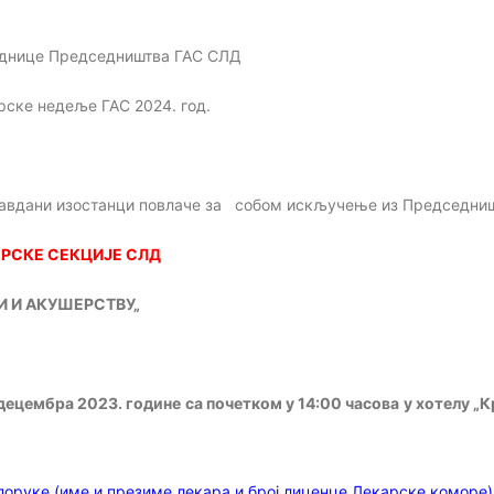
еднице Председништва ГА
С СЛД
рске недеље ГАС 2024. год.
равдани изостанци повлач
е за собом искључење из Председни
ЕРС
КЕ СЕКЦИЈЕ СЛД
И И АКУШЕРСТВУ
„
децембра
2023. године
са почетком у 14:
00 часова
у хотелу „К
.
оруке (име и презиме лекара и број лиценце Лекарске коморе