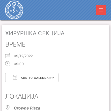
Пређи
Main
на
Men
садржај
ХИРУРШКА СЕКЦИЈА
ВРЕМЕ
09/12/2022
09:00
ADD TO CALENDAR
Download ICS
Google Calendar
iCalendar
Office 365
Outlook Live
ЛОКАЦИЈА
Crowne Plaza