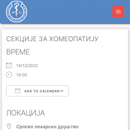
Пређи
Main
на
Men
садржај
СЕКЦИЈЕ ЗА ХОМЕОПАТИЈУ
ВРЕМЕ
14/12/2022
19:00
ADD TO CALENDAR
Download ICS
Google Calendar
iCalendar
Office 365
Outlook Live
ЛОКАЦИЈА
Српско лекарско друштво