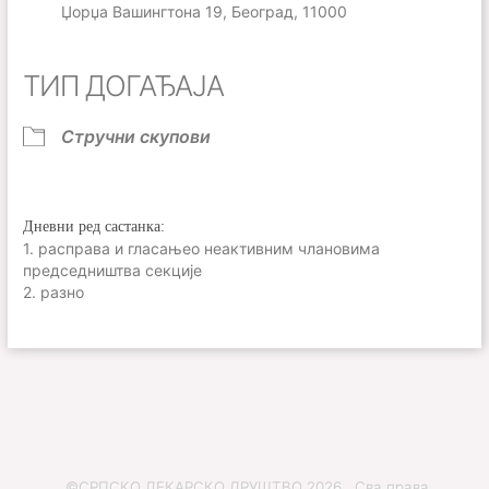
Џорџа Вашингтона 19, Београд, 11000
ТИП ДОГАЂАЈА
Стручни скупови
Дневни ред састанка:
1. расправа и гласањео неактивним члановима
председништва секције
2. разно
©СРПСКО ЛЕКАРСКО ДРУШТВО 2026 , Сва права