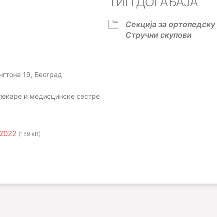
ТИП ДОГАЂАЈА
ok Live
Секција за ортопедску 
Стручни скупови
гтона 19, Београд
 лекаре и медисцинске сестре
 2022
(159 kB)