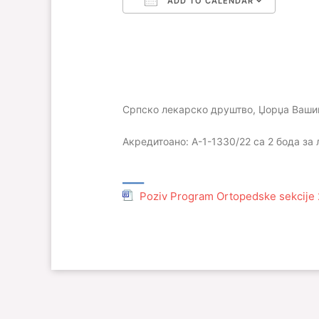
ADD TO CALENDAR
Download ICS
Google Calendar
iCalendar
Office 365
Outlo
Српско лекарско друштво, Џорџа Вашин
Акредитоано: А-1-1330/22 са 2 бода за
___
Poziv Program Ortopedske sekcije