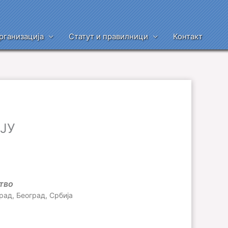
рганизација
Статут и правилници
Контакт
ЈУ
тво
рад, Београд, Србија