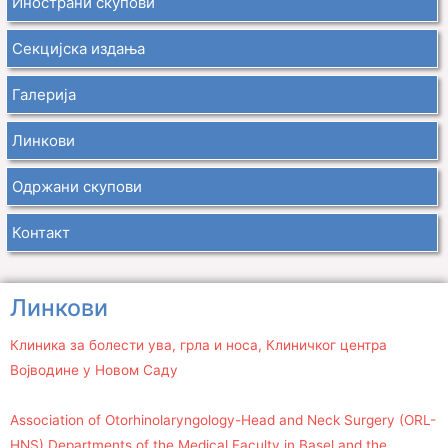
Инострани скупови
Секцијска издања
Галерија
Линкови
Одржани скупови
Контакт
Линкови
Клиника за болести ува, грла и носа, Клиничког центра
Војводине у Новом Саду
Association of Otorhinolaryngology-Head and Neck Surgery (ORL-
HNS) Departments of the Medical Faculty in Basel and the