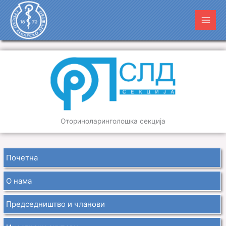
Пређи
Main
на
Men
садржај
Оториноларинголошка секција
Почетна
О нама
Председништво и чланови