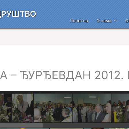
ДРУШТВО
Почетна
О нама
О
А – ЂУРЂЕВДАН 2012.