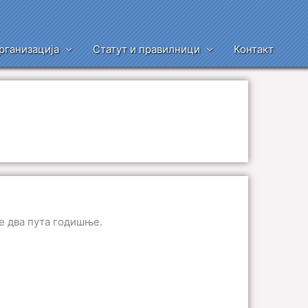
рганизација
Статут и правилници
Контакт
е два пута годишње.