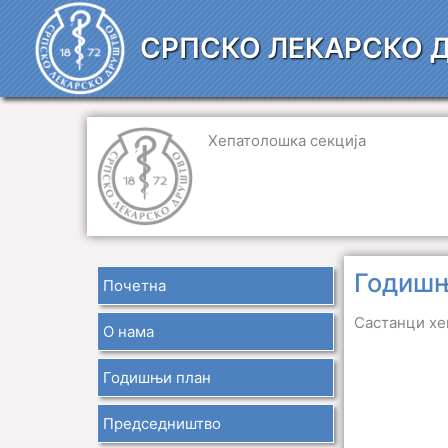
Пређи
на
СРПСКО ЛЕКАРСКО 
садржај
Хепатолошка секција
Годишњ
Почетна
Састанци хе
О нама
Годишњи план
Председништво