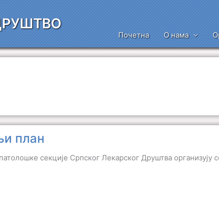
ДРУШТВО
Почетна
О нама
О
и план
патолошке секције Српског Лекарског Друштва организују с