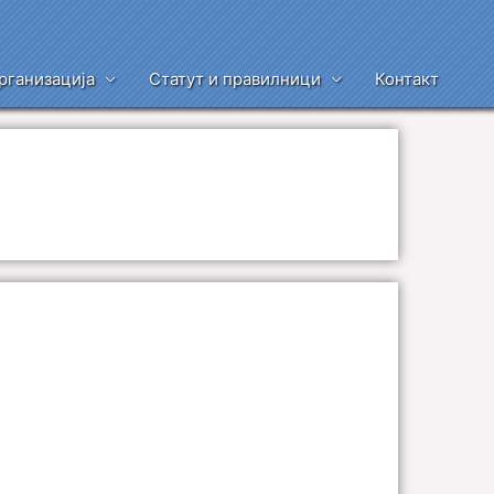
рганизација
Статут и правилници
Контакт