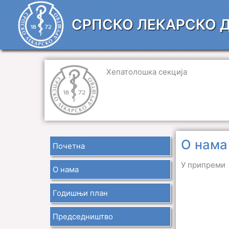
Пређи
на
СРПСКО ЛЕКАРСКО 
садржај
Хепатолошка секција
О нама
Почетна
У припреми
О нама
Годишњи план
Председништво