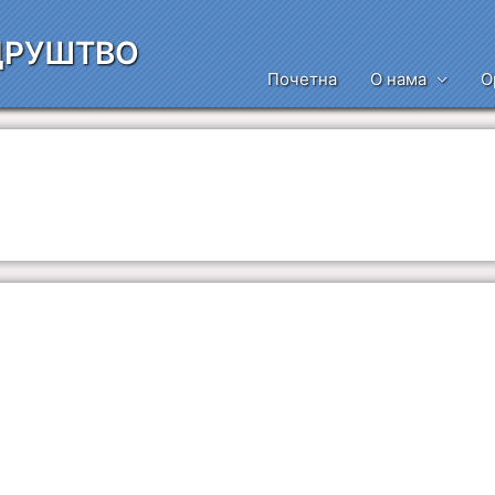
ДРУШТВО
Почетна
О нама
О