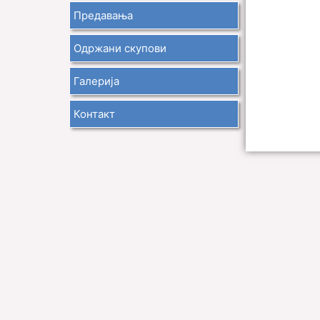
Предавања
Одржани скупови
Галерија
Контакт