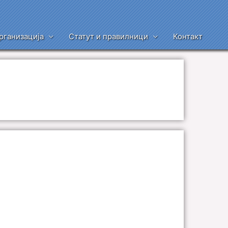
рганизација
Статут и правилници
Контакт