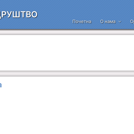
ДРУШТВО
Почетна
О нама
О
а