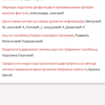
Маркери ендотелне дисфункције и преживљавање артерио-
венских фистула
, Александар Јанковић
Дигестивни систем као извор хроничне инфламације
, Митровић
М, Јанковић А, Поповић Ј, Јањушевић А, Димковић Н
Акутно оштећење бубрега изазвано лековима
, Радмила
Величковић-Радовановић
Моделитети дијализног лечења акутног бубрежног оштећења
,
Каролина Пауновић
Предности и недостаци трансплантације бубрега као методе
лечења терминалне фазе хроничне бубрежне слабости
, Бранка
Митић