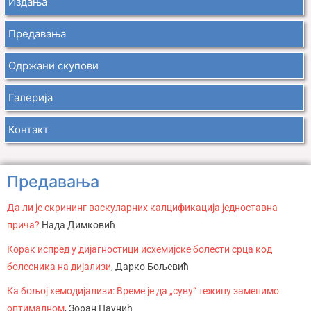
Издања
Предавања
Одржани скупови
Галерија
Контакт
Предавања
Да ли је скрининг васкуларних калцификација једноставна
прича?
Нада Димковић
Корак испред у дијагностици исхемијске болести срца код
болесника на дијализи
, Дарко Бољевић
Ка бољој хемодијализи: Време је да „суву“ тежину заменимо
оптималном
, Зоран Паунић