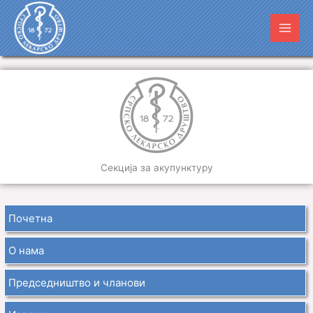
Пређи
Main
на
Men
садржај
Секција за акупунктуру
Почетна
О нама
Председништво и чланови