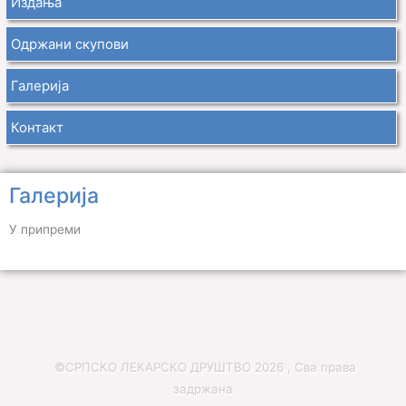
Издања
Одржани скупови
Галерија
Контакт
Галерија
У припреми
©СРПСКО ЛЕКАРСКО ДРУШТВО 2026 , Сва права
задржана