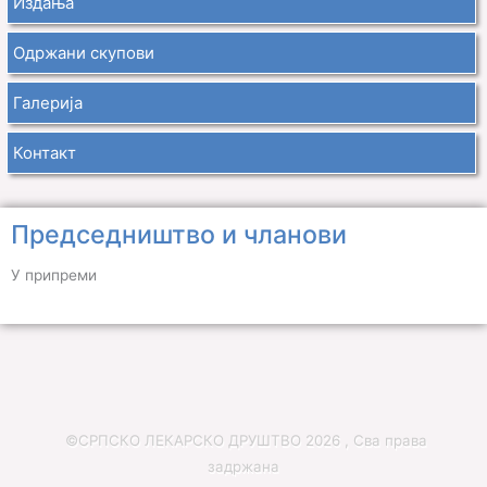
Издања
Одржани скупови
Галерија
Контакт
Председништво и чланови
У припреми
©СРПСКО ЛЕКАРСКО ДРУШТВО 2026 , Сва права
задржана