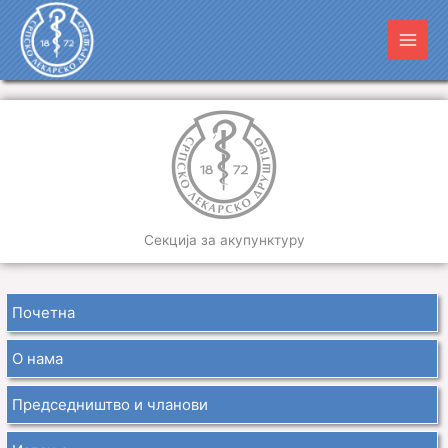
Пређи
Main
на
Men
садржај
Секција за акупунктуру
Почетна
О нама
Председништво и чланови