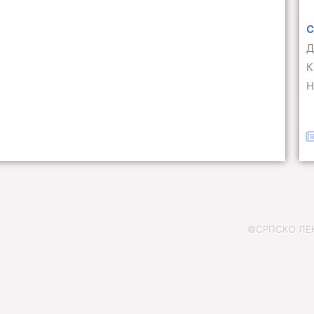
С
Д
К
Н
©СРПСКО ЛЕКА