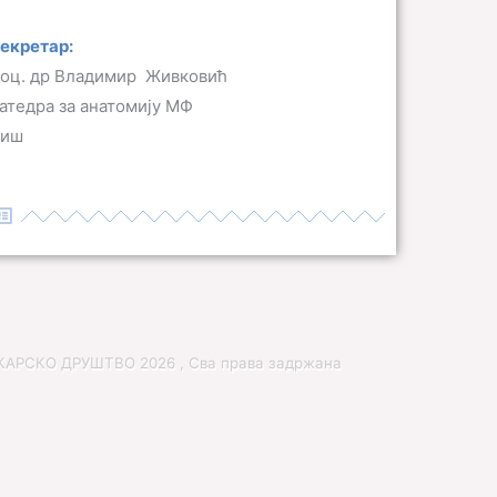
екретар:
оц. др Владимир Живковић
атедра за анатомију МФ
иш
РСКО ДРУШТВО 2026 , Сва права задржана