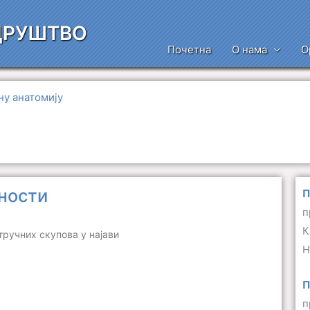
ДРУШТВО
Почетна
О нама
О
ну анатомију
ности
П
п
К
тручних скупова у најави
Н
П
п