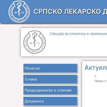
Пређи
на
СРПСКО ЛЕКАРСКО 
садржај
Секција за клиничку и примење
Актуел
Почетна
О нама
Нема с
Председништво и чланови
Документа