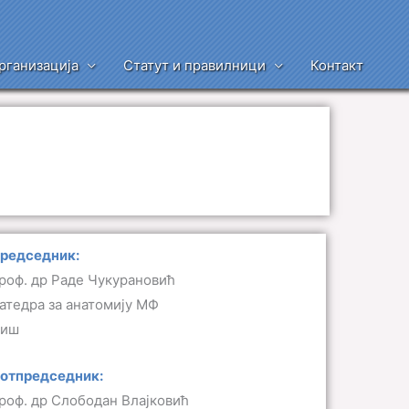
рганизација
Статут и правилници
Контакт
редседник:
роф. др Раде Чукурановић
атедра за анатомију МФ
иш
отпредседник:
роф. др Слободан Влајковић