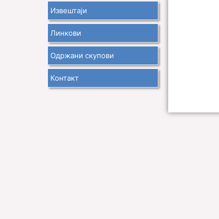
Извештаји
Линкови
Одржани скупови
Контакт