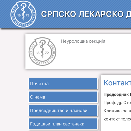
Пређи
на
СРПСКО ЛЕКАРСКО 
садржај
Неуролошка секција
Контак
Почетна
Председник 
О нама
Проф. др Сто
Председништво и чланови
Клиника за 
контакт телеф
Годишњи план састанака