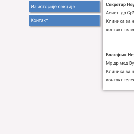
Секретар Не
Из историје секције
Асист. др С
Контакт
Клиника за 
контакт теле
Благајник Н
Мр др мед В
Клиника за 
контакт телеф