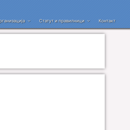
рганизација
Статут и правилници
Контакт