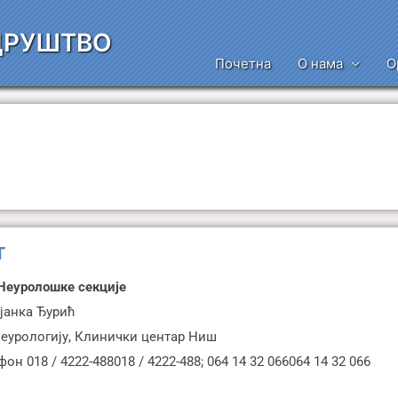
ДРУШТВО
Почетна
О нама
О
т
Неуролошке секције
јанка Ђурић
неурологију, Клинички центар Ниш
он 018 / 4222-488018 / 4222-488; 064 14 32 066064 14 32 066