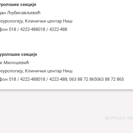
уролошке секције
рђан Љубисављевић
неурологију, Клинички центар Ниш
фон 018 / 4222-488018 / 4222-488
еуролошке секције
ук Милошевић
неурологију, Клинички центар Ниш
он 018 / 4222-488018 / 4222-488; 063 88 72 865063 88 72 865
©СРПСКО ЛЕКА